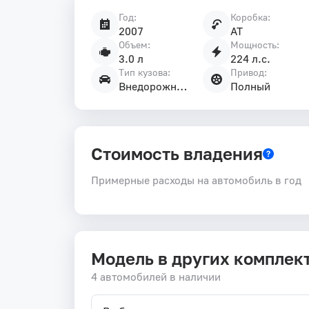
Год:
Коробка:
Характеристики
2007
AT
автомобиля
Объем:
Мощность:
3.0 л
224 л.с.
Тип кузова:
Привод:
Внедорожник 5 дв.
Полный
Стоимость владения
Примерные расходы на автомобиль в год
Модель в других комплек
4 автомобилей в наличии