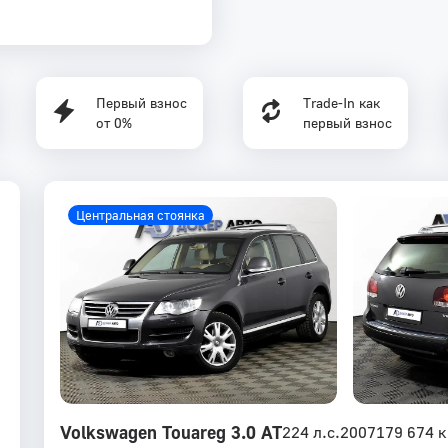
Первый взнос
Trade-In как
от 0%
первый взнос
Центральная стоянка
Volkswagen Touareg 3.0 AT
224 л.с.
2007
179 674 