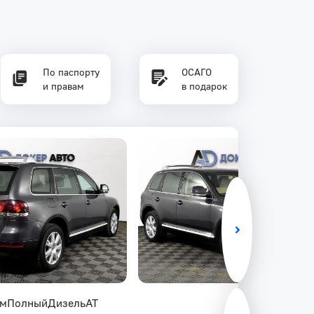
По паспорту
ОСАГО
и правам
в подарок
км
Полный
Дизель
AT