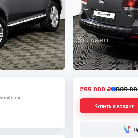
599 000 ₽
809 00
естайлинг
Купить в кредит
П