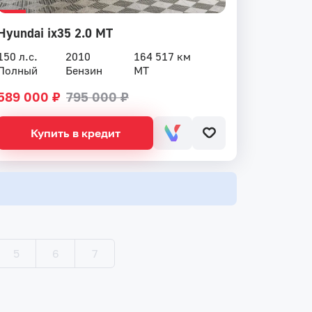
Hyundai ix35 2.0 MT
150 л.с.
2010
164 517 км
Полный
Бензин
MT
589 000 ₽
795 000 ₽
Купить в кредит
5
6
7