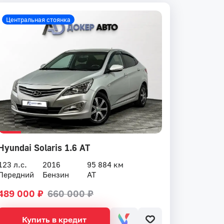
Центральная стоянка
Hyundai Solaris 1.6 AT
123 л.с.
2016
95 884 км
Передний
Бензин
AT
489 000 ₽
660 000 ₽
Купить в кредит