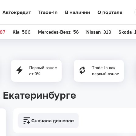
Автокредит
Trade-In
В наличии
О портале
87
Kia
586
Mercedes-Benz
56
Nissan
313
Skoda
Первый взнос
Trade-In как
от 0%
первый взнос
в Екатеринбурге
Сначала дешевле