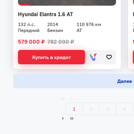
Hyundai Elantra 1.6 AT
132 л.с.
2014
110 976 км
Передний
Бензин
AT
579 000 ₽
782 000 ₽
Купить в кредит
Далее
1
2
3
4