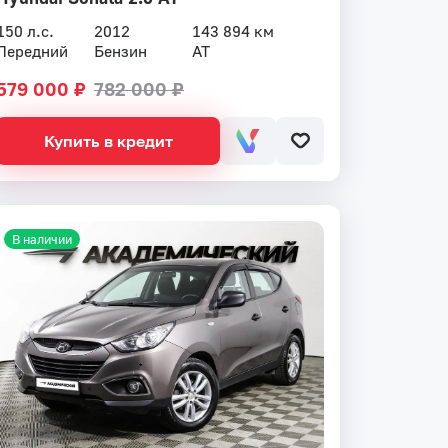
150 л.с.
2012
143 894 км
Передний
Бензин
AT
579 000 ₽
782 000 ₽
Купить в кредит
В наличии