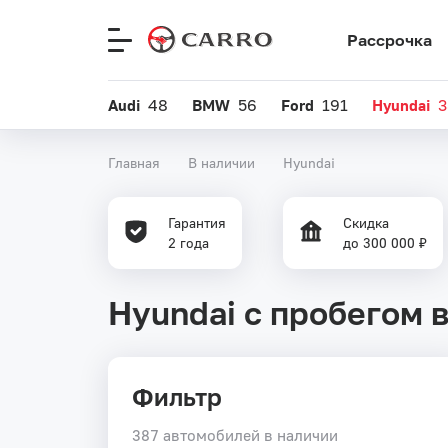
Рассрочка
Меню
сайта
Audi
48
BMW
56
Ford
191
Hyundai
3
Главная
В наличии
Hyundai
Гарантия
Скидка
2 года
до 300 000 ₽
Hyundai с пробегом 
Фильтр
387 автомобилей в наличии