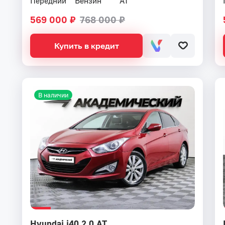
Передний
Бензин
AT
569 000 ₽
768 000 ₽
Купить в кредит
В наличии
Hyundai i40 2.0 AT