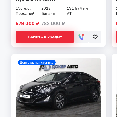
150 л.с.
2013
131 974 км
Передний
Бензин
AT
579 000 ₽
782 000 ₽
Купить в кредит
Центральная стоянка