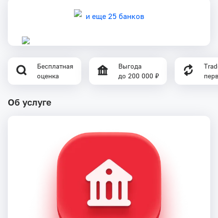
и еще 25 банков
Бесплатная
Выгода
Trad
оценка
до 200 000 ₽
пер
Об услуге