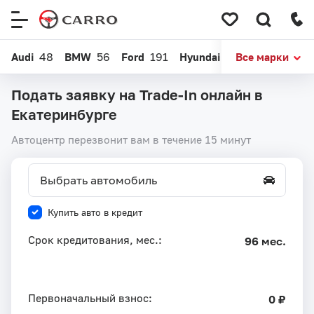
Меню
сайта
Audi
48
BMW
56
Ford
191
Hyundai
387
Все марки
Kia
586
Подать заявку на Trade-In онлайн в
Екатеринбурге
Автоцентр перезвонит вам в течение 15 минут
Выбрать автомобиль
Купить авто в кредит
Срок кредитования, мес.:
96 мес.
Первоначальный взнос:
0 ₽