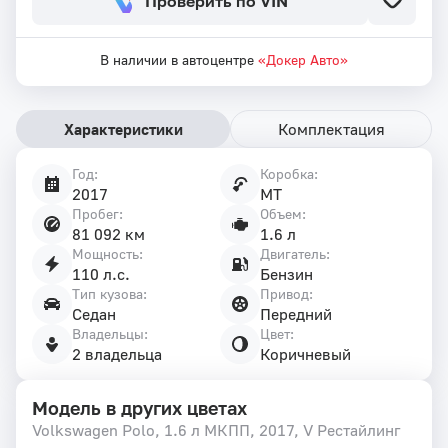
Проверить по VIN
В наличии в автоцентре
«Докер Авто»
Характеристики
Комплектация
Год:
Коробка:
Характеристики
2017
MT
автомобиля
Пробег:
Объем:
81 092 км
1.6 л
Мощность:
Двигатель:
110 л.с.
Бензин
Тип кузова:
Привод:
Седан
Передний
Владельцы:
Цвет:
2 владельца
Коричневый
Модель в других цветах
Volkswagen Polo, 1.6 л МКПП, 2017, V Рестайлинг