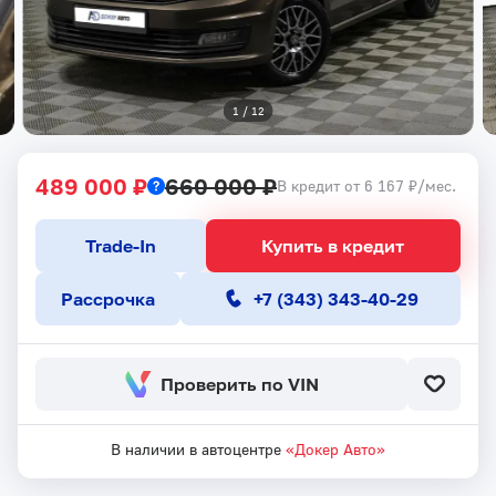
1
 / 
12
489 000 ₽
660 000 ₽
В кредит от 6 167 ₽/мес.
Trade-In
Купить в кредит
Рассрочка
+7 (343) 343-40-29
Проверить по VIN
В наличии в автоцентре
«Докер Авто»