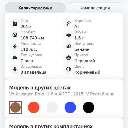
Характеристики
Комплектация
Год:
Коробка:
Характеристики
2015
AT
автомобиля
Пробег:
Объем:
108 743 км
1.6 л
Мощность:
Двигатель:
110 л.с.
Бензин
Тип кузова:
Привод:
Седан
Передний
Владельцы:
Цвет:
3 владельца
Коричневый
Модель в других цветах
Volkswagen Polo, 1.6 л АКПП, 2015, V Рестайлинг
Модель в других комплектациях