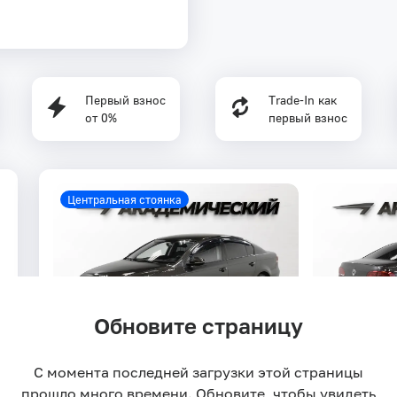
Первый взнос
Trade-In как
от 0%
первый взнос
Центральная стоянка
Обновите страницу
С момента последней загрузки этой страницы
Volkswagen Passat 1.4 AMT
122 л.с.
2014
129 774 
прошло много времени. Обновите, чтобы увидеть