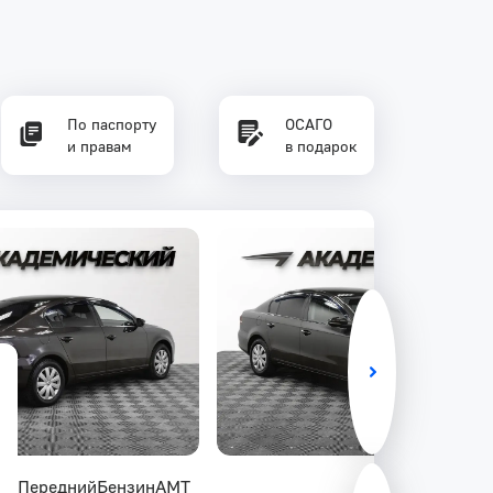
По паспорту
ОСАГО
и правам
в подарок
км
Передний
Бензин
AMT