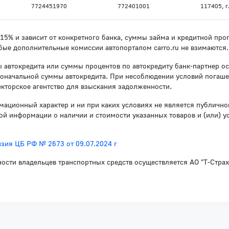
7724451970
772401001
117405, г.
о 15% и зависит от конкретного банка, суммы займа и кредитной п
бые дополнительные комиссии автопорталом carro.ru не взимаются.
 автокредита или суммы процентов по автокредиту банк-партнер ос
воначальной суммы автокредита. При несоблюдении условий погаше
кторское агентство для взыскания задолженности.
мационный характер и ни при каких условиях не является публичн
й информации о наличии и стоимости указанных товаров и (или) у
зия ЦБ РФ № 2673 от 09.07.2024 г
ности владельцев транспортных средств осуществляется АО "Т-Стра