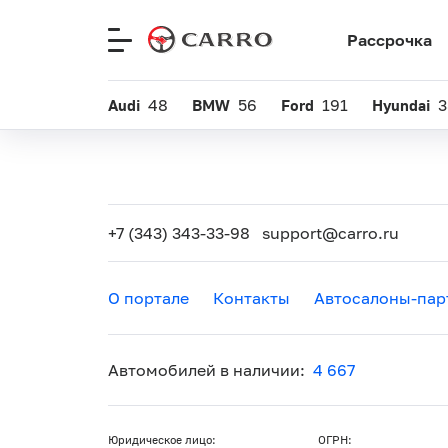
Рассрочка
Меню
сайта
Audi
48
BMW
56
Ford
191
Hyundai
3
+7 (343) 343-33-98
support@carro.ru
О портале
Контакты
Автосалоны-пар
Автомобилей в наличии:
4 667
Юридическое лицо:
ОГРН: