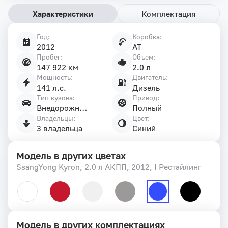
Характеристики
Комплектация
Год:
Коробка:
Характеристики
2012
AT
автомобиля
Пробег:
Объем:
147 922 км
2.0 л
Мощность:
Двигатель:
141 л.с.
Дизель
Тип кузова:
Привод:
Внедорожник 5 дв.
Полный
Владельцы:
Цвет:
3 владельца
Синий
Модель в других цветах
SsangYong Kyron, 2.0 л АКПП, 2012, I Рестайлинг
Модель в других комплектациях