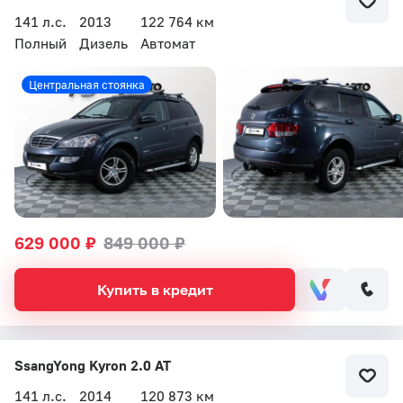
141 л.с.
2013
122 764 км
Полный
Дизель
Автомат
Центральная стоянка
629 000 ₽
849 000 ₽
Купить в кредит
SsangYong Kyron 2.0 AT
141 л.с.
2014
120 873 км