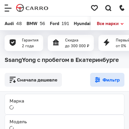
Меню
сайта
Audi
48
BMW
56
Ford
191
Hyundai
387
Все марки
Kia
586
Гарантия
Скидка
Первый
2 года
до 300 000 ₽
от 0%
SsangYong с пробегом в Екатеринбурге
Сначала дешевле
Фильтр
Марка
Модель