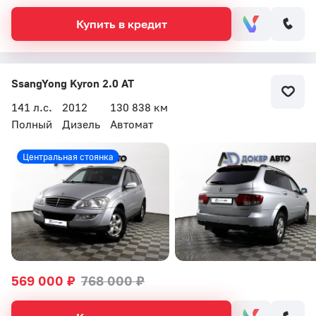
Купить в кредит
SsangYong Kyron 2.0 AT
141 л.с.
2012
130 838 км
Полный
Дизель
Автомат
Центральная стоянка
569 000 ₽
768 000 ₽