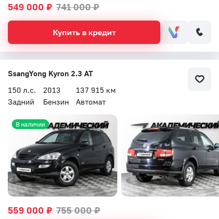
549 000 ₽
741 000 ₽
Купить в кредит
SsangYong Kyron 2.3 AT
150 л.с.
2013
137 915 км
Задний
Бензин
Автомат
В наличии
559 000 ₽
755 000 ₽