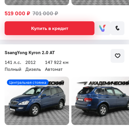
519 000 ₽
701 000 ₽
Купить в кредит
SsangYong Kyron 2.0 AT
141 л.с.
2012
147 922 км
Полный
Дизель
Автомат
Центральная стоянка