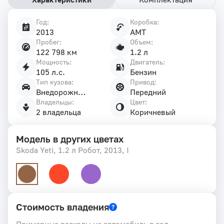
Год:
Коробка:
Характеристики
2013
AMT
автомобиля
Пробег:
Объем:
122 798 км
1.2 л
Мощность:
Двигатель:
105 л.с.
Бензин
Тип кузова:
Привод:
Внедорожник 5 дв.
Передний
Владельцы:
Цвет:
2 владельца
Коричневый
Модель в других цветах
Skoda Yeti, 1.2 л Робот, 2013, I
Стоимость владения
Примерные расходы на автомобиль в год