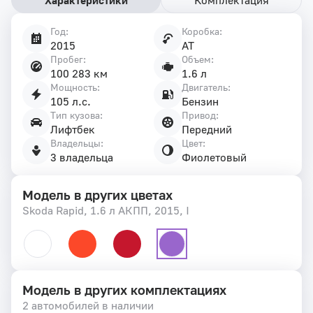
Год:
Коробка:
Характеристики
2015
AT
автомобиля
Пробег:
Объем:
100 283 км
1.6 л
Мощность:
Двигатель:
105 л.с.
Бензин
Тип кузова:
Привод:
Лифтбек
Передний
Владельцы:
Цвет:
3 владельца
Фиолетовый
Модель в других цветах
Skoda Rapid, 1.6 л АКПП, 2015, I
Модель в других комплектациях
2 автомобилей в наличии