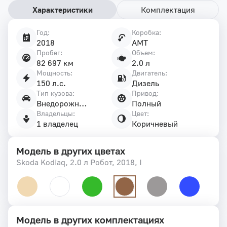
Характеристики
Комплектация
Год:
Коробка:
Характеристики
2018
AMT
автомобиля
Пробег:
Объем:
82 697 км
2.0 л
Мощность:
Двигатель:
150 л.с.
Дизель
Тип кузова:
Привод:
Внедорожник 5 дв.
Полный
Владельцы:
Цвет:
1 владелец
Коричневый
Модель в других цветах
Skoda Kodiaq, 2.0 л Робот, 2018, I
Модель в других комплектациях