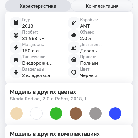
Характеристики
Комплектация
Год:
Коробка:
Характеристики
2018
AMT
автомобиля
Пробег:
Объем:
81 993 км
2.0 л
Мощность:
Двигатель:
150 л.с.
Дизель
Тип кузова:
Привод:
Внедорожник 5 дв.
Полный
Владельцы:
Цвет:
2 владельца
Черный
Модель в других цветах
Skoda Kodiaq, 2.0 л Робот, 2018, I
Модель в других комплектациях