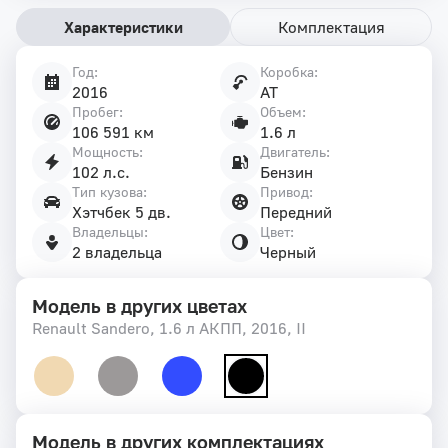
Характеристики
Комплектация
Год:
Коробка:
Характеристики
2016
AT
автомобиля
Пробег:
Объем:
106 591 км
1.6 л
Мощность:
Двигатель:
102 л.с.
Бензин
Тип кузова:
Привод:
Хэтчбек 5 дв.
Передний
Владельцы:
Цвет:
2 владельца
Черный
Модель в других цветах
Renault Sandero, 1.6 л АКПП, 2016, II
Модель в других комплектациях