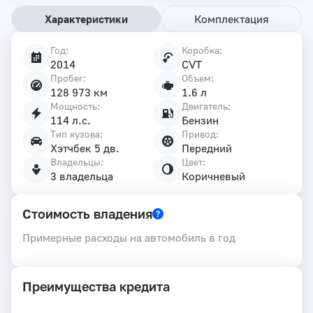
Характеристики
Комплектация
Год:
Коробка:
Характеристики
2014
CVT
автомобиля
Пробег:
Объем:
128 973 км
1.6 л
Мощность:
Двигатель:
114 л.с.
Бензин
Тип кузова:
Привод:
Хэтчбек 5 дв.
Передний
Владельцы:
Цвет:
3 владельца
Коричневый
Стоимость владения
Примерные расходы на автомобиль в год
Преимущества кредита