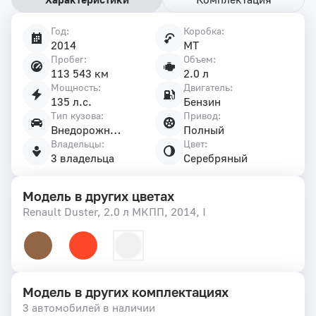
Год:
Коробка:
Характеристики
2014
MT
автомобиля
Пробег:
Объем:
113 543 км
2.0 л
Мощность:
Двигатель:
135 л.с.
Бензин
Тип кузова:
Привод:
Внедорожник 5 дв.
Полный
Владельцы:
Цвет:
3 владельца
Серебряный
Модель в других цветах
Renault Duster, 2.0 л МКПП, 2014, I
Модель в других комплектациях
3 автомобилей в наличии