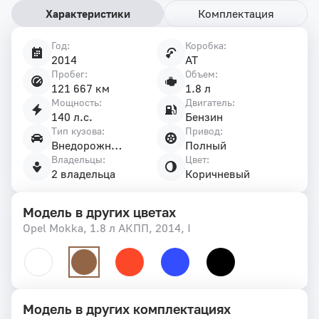
Характеристики
Комплектация
Год:
Коробка:
Характеристики
2014
AT
автомобиля
Пробег:
Объем:
121 667 км
1.8 л
Мощность:
Двигатель:
140 л.с.
Бензин
Тип кузова:
Привод:
Внедорожник 5 дв.
Полный
Владельцы:
Цвет:
2 владельца
Коричневый
Модель в других цветах
Opel Mokka, 1.8 л АКПП, 2014, I
Модель в других комплектациях