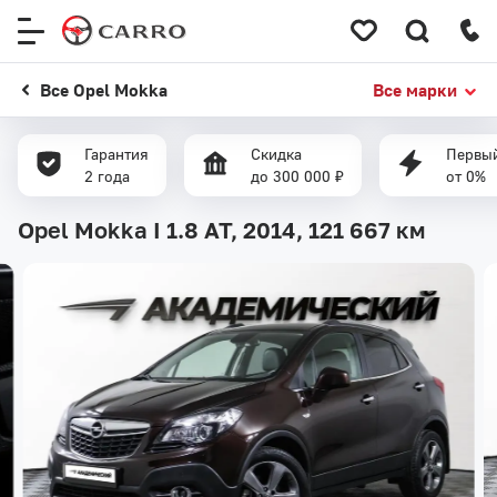
Меню
сайта
Все Opel Mokka
Все марки
Гарантия
Скидка
Первый
2 года
до 300 000 ₽
от 0%
Opel Mokka I 1.8 AT, 2014,
121 667 км