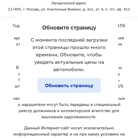
Юридический адрес:
117405, г. Москва, ул. Кирпичные Выемки, д. 2к1, эт. 4, п. XII, оф. 412
Годовая ставка автокредита варьируется от 4.9% до 15%
Обновите страницу
и зависит от конкретного банка, суммы займа и
кредитной программы. Минимальный срок погашения
С момента последней загрузки
от 2 месяцев, максимальный - 96 месяцев. При этом
этой страницы прошло много
любые дополнительные комиссии автопорталом
времени. Обновите, чтобы
carro.ru не взимаются.
увидеть актуальные цены на
В случае невозвращения в условленный срок суммы
автомобили.
автокредита или суммы процентов по автокредиту
банк-партнер оставляет за собой право начислить
Обновить страницу
штраф за просрочку платежа в среднем размере 0,1%
от первоначальной суммы автокредита. При
несоблюдении условий погашения автокредита данные
о нарушителе могут быть переданы в специальный
реестр должников и коллекторское агентство для
взыскания задолженности.
Данный Интернет-сайт носит исключительно
информационный характер и ни при каких условиях не