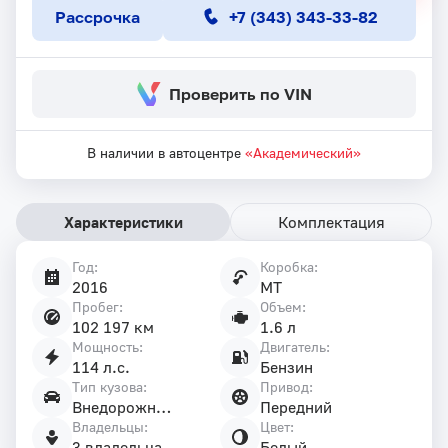
Рассрочка
+7 (343) 343-33-82
Проверить по VIN
В наличии в автоцентре
«Академический»
Характеристики
Комплектация
Год:
Коробка:
Характеристики
2016
MT
автомобиля
Пробег:
Объем:
102 197 км
1.6 л
Мощность:
Двигатель:
114 л.с.
Бензин
Тип кузова:
Привод:
Внедорожник 5 дв.
Передний
Владельцы:
Цвет:
3 владельца
Белый