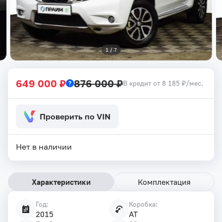
1
 / 
7
649 000 ₽
876 000 ₽
В кредит от 8 185 ₽/мес.
Проверить по VIN
Нет в наличии
Характеристики
Комплектация
Год:
Коробка:
Характеристики
2015
AT
автомобиля