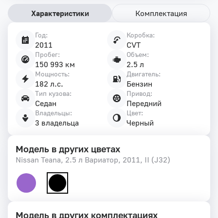
Характеристики
Комплектация
Год:
Коробка:
Характеристики
2011
CVT
автомобиля
Пробег:
Объем:
150 993 км
2.5 л
Мощность:
Двигатель:
182 л.с.
Бензин
Тип кузова:
Привод:
Седан
Передний
Владельцы:
Цвет:
3 владельца
Черный
Модель в других цветах
Nissan Teana, 2.5 л Вариатор, 2011, II (J32)
Модель в других комплектациях