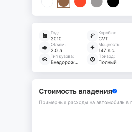
Год:
Коробка:
Характеристики
2010
CVT
автомобиля
Объем:
Мощность:
2.0 л
147 л.с.
Тип кузова:
Привод:
Внедорожник 5 дв.
Полный
Стоимость владения
Примерные расходы на автомобиль в 