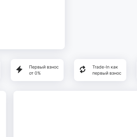
Первый взнос
Trade-In как
от 0%
первый взнос