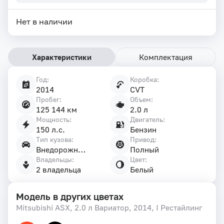
Нет в наличии
Характеристики
Комплектация
Год:
Коробка:
Характеристики
2014
CVT
автомобиля
Пробег:
Объем:
125 144 км
2.0 л
Мощность:
Двигатель:
150 л.с.
Бензин
Тип кузова:
Привод:
Внедорожник 5 дв.
Полный
Владельцы:
Цвет:
2 владельца
Белый
Модель в других цветах
Mitsubishi ASX, 2.0 л Вариатор, 2014, I Рестайлинг