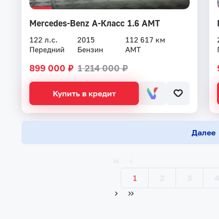
Mercedes-Benz A-Класс 1.6 AMT
122 л.с.
2015
112 617 км
Передний
Бензин
AMT
899 000 ₽
1 214 000 ₽
Купить в кредит
Далее
1
2
3