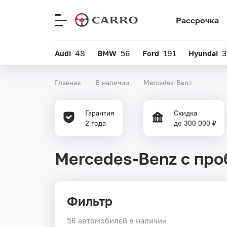
Рассрочка
Меню
сайта
Audi
48
BMW
56
Ford
191
Hyundai
3
Главная
В наличии
Mercedes-Benz
Гарантия
Скидка
2 года
до 300 000 ₽
Mercedes-Benz с про
Фильтр
56 автомобилей в наличии