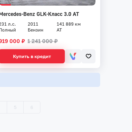
Mercedes-Benz GLK-Класс 3.0 AT
231 л.с.
2011
141 889 км
Полный
Бензин
AT
919 000 ₽
1 241 000 ₽
Купить в кредит
4
5
6