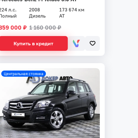
224 л.с.
2008
173 674 км
Полный
Дизель
AT
859 000 ₽
1 160 000 ₽
Купить в кредит
Центральная стоянка