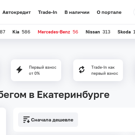
Автокредит
Trade-In
В наличии
О портале
87
Kia
586
Mercedes-Benz
56
Nissan
313
Skoda
Первый взнос
Trade-In как
от 0%
первый взнос
бегом в Екатеринбурге
Сначала дешевле