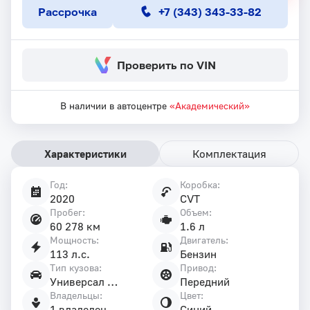
Рассрочка
+7 (343) 343-33-82
Проверить по VIN
В наличии в автоцентре
«Академический»
Характеристики
Комплектация
Год:
Коробка:
Характеристики
2020
CVT
автомобиля
Пробег:
Объем:
60 278 км
1.6 л
Мощность:
Двигатель:
113 л.с.
Бензин
Тип кузова:
Привод:
Универсал 5 дв.
Передний
Владельцы:
Цвет:
1 владелец
Синий