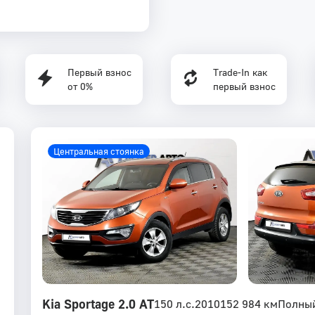
Первый взнос
Trade-In как
от 0%
первый взнос
Центральная стоянка
Kia Sportage 2.0 AT
150 л.с.
2010
152 984 км
Полны