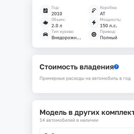
Год:
Коробка:
Характеристики
2010
AT
автомобиля
Объем:
Мощность:
2.0 л
150 л.с.
Тип кузова:
Привод:
Внедорожник 5 дв.
Полный
Стоимость владения
Примерные расходы на автомобиль в год
Модель в других комплек
14 автомобилей в наличии