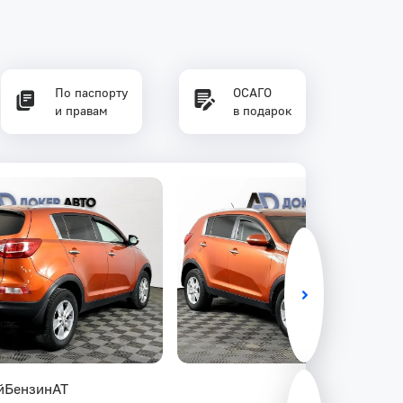
По паспорту
ОСАГО
и правам
в подарок
й
Бензин
AT