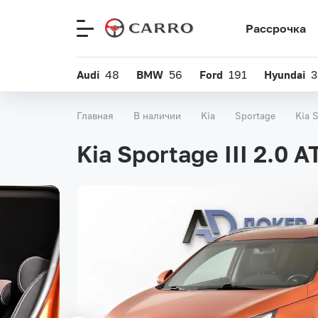
Рассрочка
Меню
сайта
Audi
48
BMW
56
Ford
191
Hyundai
3
Главная
В наличии
Kia
Sportage
Kia 
Kia Sportage III 2.0 A