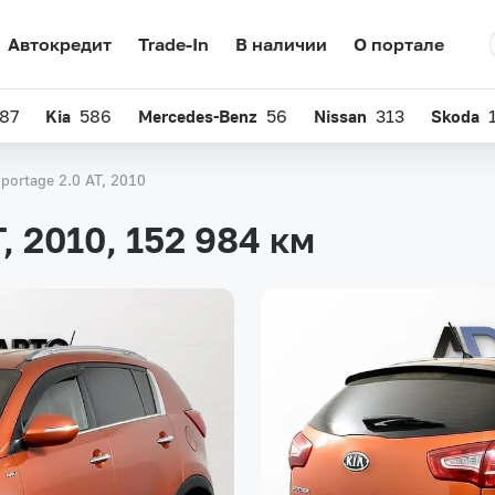
Автокредит
Trade-In
В наличии
О портале
87
Kia
586
Mercedes-Benz
56
Nissan
313
Skoda
Sportage 2.0 AT, 2010
T, 2010,
152 984 км