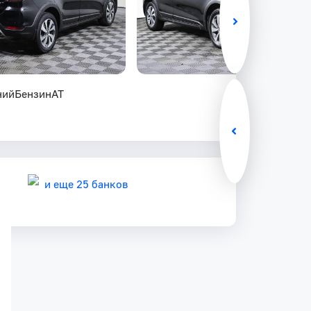
ний
Бензин
AT
и еще 25 банков