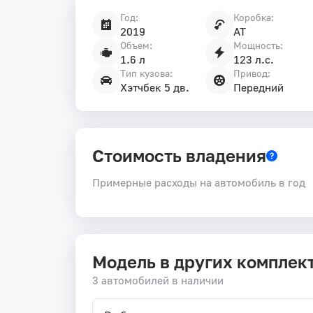
Год:
Коробка:
Характеристики
2019
AT
автомобиля
Объем:
Мощность:
1.6 л
123 л.с.
Тип кузова:
Привод:
Хэтчбек 5 дв.
Передний
Стоимость владения
Примерные расходы на автомобиль в год
Модель в других комплек
3 автомобилей в наличии