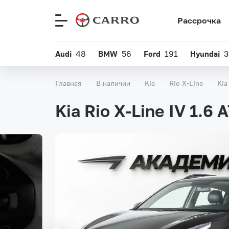
Рассрочка
Меню
сайта
Audi
48
BMW
56
Ford
191
Hyundai
3
Главная
В наличии
Kia
Rio X-Line
Kia
Kia Rio X-Line IV 1.6 