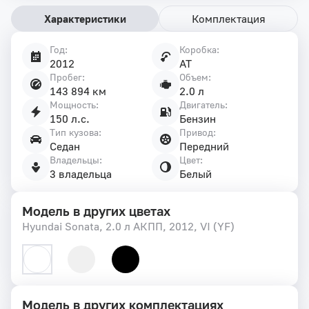
Характеристики
Комплектация
Год:
Коробка:
Характеристики
2012
AT
автомобиля
Пробег:
Объем:
143 894 км
2.0 л
Мощность:
Двигатель:
150 л.с.
Бензин
Тип кузова:
Привод:
Седан
Передний
Владельцы:
Цвет:
3 владельца
Белый
Модель в других цветах
Hyundai Sonata, 2.0 л АКПП, 2012, VI (YF)
Модель в других комплектациях