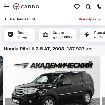
Меню
сайта
Все Honda Pilot
Все марки
Гарантия
Скидка
Первый
2 года
до 300 000 ₽
от 0%
Honda Pilot II 3.5 AT, 2008,
187 937 км