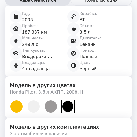
Год:
Коробка:
Характеристики
2008
AT
автомобиля
Пробег:
Объем:
187 937 км
3.5 л
Мощность:
Двигатель:
249 л.с.
Бензин
Тип кузова:
Привод:
Внедорожник 5 дв.
Полный
Владельцы:
Цвет:
4 владельца
Черный
Модель в других цветах
Honda Pilot, 3.5 л АКПП, 2008, II
Модель в других комплектациях
3 автомобилей в наличии