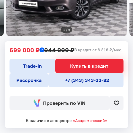
1
 / 
9
699 000 ₽
944 000 ₽
В кредит от 8 816 ₽/мес.
Trade-In
Купить в кредит
Рассрочка
+7 (343) 343-33-82
Проверить по VIN
В наличии в автоцентре
«Академический»