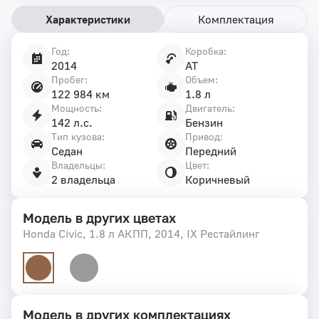
Характеристики
Комплектация
Год:
Коробка:
Характеристики
2014
AT
автомобиля
Пробег:
Объем:
122 984 км
1.8 л
Мощность:
Двигатель:
142 л.с.
Бензин
Тип кузова:
Привод:
Седан
Передний
Владельцы:
Цвет:
2 владельца
Коричневый
Модель в других цветах
Honda Civic, 1.8 л АКПП, 2014, IX Рестайлинг
Модель в других комплектациях