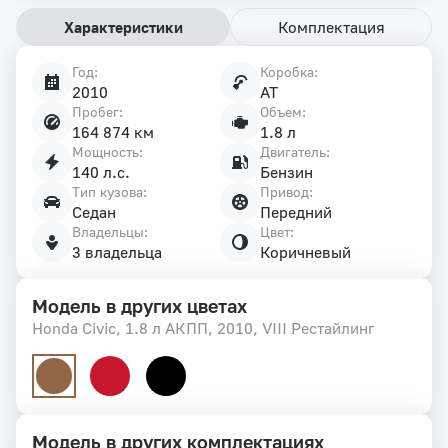
Характеристики
Комплектация
Год:
Коробка:
Характеристики
2010
AT
автомобиля
Пробег:
Объем:
164 874 км
1.8 л
Мощность:
Двигатель:
140 л.с.
Бензин
Тип кузова:
Привод:
Седан
Передний
Владельцы:
Цвет:
3 владельца
Коричневый
Модель в других цветах
Honda Civic, 1.8 л АКПП, 2010, VIII Рестайлинг
Модель в других комплектациях