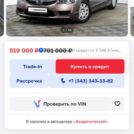
1
 / 
10
519 000 ₽
701 000 ₽
В кредит от 6 546 ₽/мес.
Trade-In
Купить в кредит
Рассрочка
+7 (343) 343-33-82
Проверить по VIN
В наличии в автоцентре
«Академический»