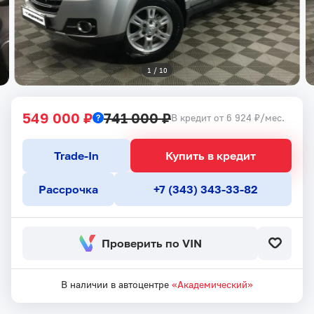
1
 / 
10
549 000 ₽
741 000 ₽
В кредит от 6 924 ₽/мес.
Trade-In
Купить в кредит
Рассрочка
+7 (343) 343-33-82
Проверить по VIN
В наличии в автоцентре
«Академический»