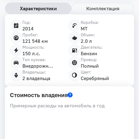
Характеристики
Комплектация
Год:
Коробка:
Характеристики
2014
MT
автомобиля
Пробег:
Объем:
121 548 км
2.0 л
Мощность:
Двигатель:
150 л.с.
Бензин
Тип кузова:
Привод:
Внедорожник 5 дв.
Полный
Владельцы:
Цвет:
2 владельца
Серебряный
Стоимость владения
Примерные расходы на автомобиль в год