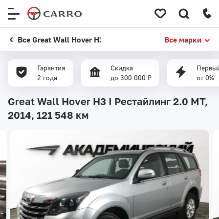
Меню
сайта
Все Great Wall Hover H3
Все марки
Гарантия
Скидка
Первый
2 года
до 300 000 ₽
от 0%
Great Wall Hover H3 I Рестайлинг 2.0 MT,
2014,
121 548 км