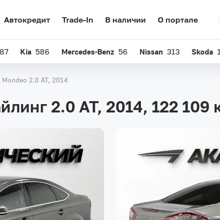
Автокредит
Trade-In
В наличии
О портале
87
Kia
586
Mercedes-Benz
56
Nissan
313
Skoda
 Mondeo 2.0 AT, 2014
йлинг 2.0 AT, 2014,
122 109 