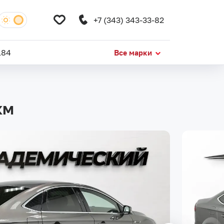
+7 (343) 343-33-82
184
Все марки
км