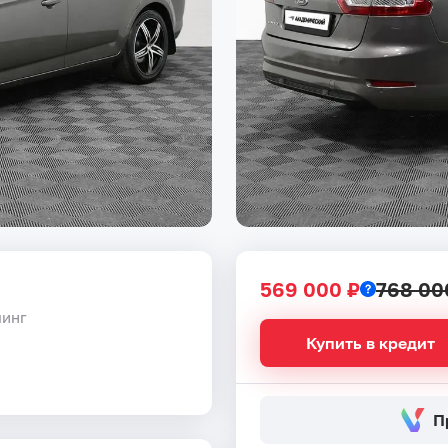
569 000 ₽
768 00
линг
Купить в кредит
П