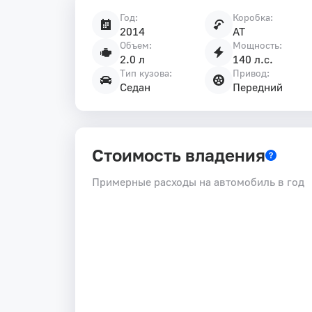
Год:
Коробка:
Характеристики
2014
AT
автомобиля
Объем:
Мощность:
2.0 л
140 л.с.
Тип кузова:
Привод:
Седан
Передний
Стоимость владения
Примерные расходы на автомобиль в год