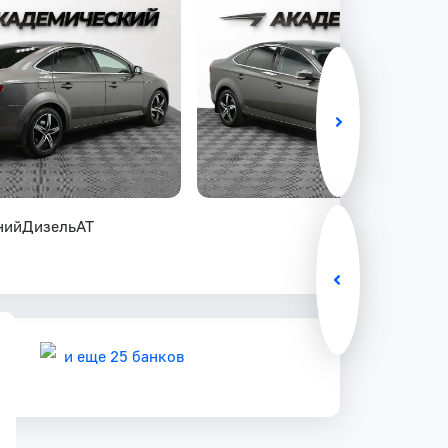
ний
Дизель
AT
и еще 25 банков