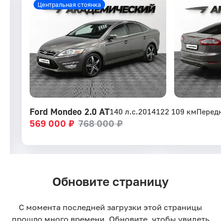
Центральная стоянка
Ford Mondeo 2.0 AT
140 л.с.
2014
122 109 км
Перед
569 000 ₽
768 000 ₽
Обновите страницу
от 0%
Ставка по рассрочке
С момента последней загрузки этой страницы
прошло много времени. Обновите, чтобы увидеть