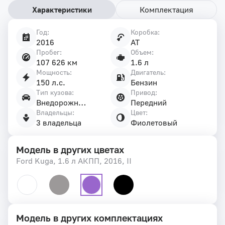
Характеристики
Комплектация
Год:
Коробка:
Характеристики
2016
AT
автомобиля
Пробег:
Объем:
107 626 км
1.6 л
Мощность:
Двигатель:
150 л.с.
Бензин
Тип кузова:
Привод:
Внедорожник 5 дв.
Передний
Владельцы:
Цвет:
3 владельца
Фиолетовый
Модель в других цветах
Ford Kuga, 1.6 л АКПП, 2016, II
Модель в других комплектациях