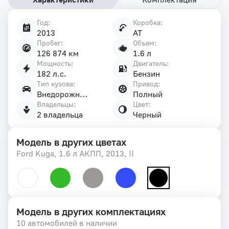
Год:
Коробка:
Характеристики
2013
AT
автомобиля
Пробег:
Объем:
126 874 км
1.6 л
Мощность:
Двигатель:
182 л.с.
Бензин
Тип кузова:
Привод:
Внедорожник 5 дв.
Полный
Владельцы:
Цвет:
2 владельца
Черный
Модель в других цветах
Ford Kuga, 1.6 л АКПП, 2013, II
Модель в других комплектациях
10 автомобилей в наличии