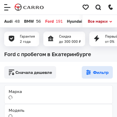
Меню
сайта
Audi
48
BMW
56
Ford
191
Hyundai
387
Все марки
Kia
586
Гарантия
Скидка
Первый
2 года
до 300 000 ₽
от 0%
Ford с пробегом в Екатеринбурге
Сначала дешевле
Фильтр
Марка
Модель