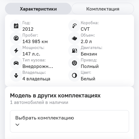
Характеристики
Комплектация
Год:
Коробка:
Характеристики
2012
CVT
автомобиля
Пробег:
Объем:
143 985 км
2.0 л
Мощность:
Двигатель:
147 л.с.
Бензин
Тип кузова:
Привод:
Внедорожник 5 дв.
Полный
Владельцы:
Цвет:
4 владельца
Белый
Модель в других комплектациях
1 автомобилей в наличии
Выбрать комплектацию