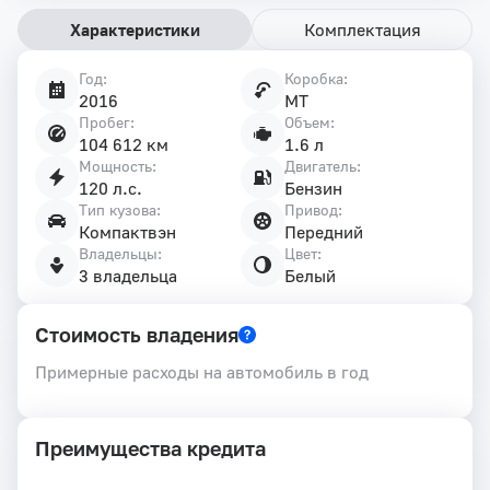
Характеристики
Комплектация
Год:
Коробка:
Характеристики
2016
MT
автомобиля
Пробег:
Объем:
104 612 км
1.6 л
Мощность:
Двигатель:
120 л.с.
Бензин
Тип кузова:
Привод:
Компактвэн
Передний
Владельцы:
Цвет:
3 владельца
Белый
Стоимость владения
Примерные расходы на автомобиль в год
Преимущества кредита