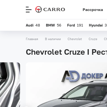
Рассрочка
Меню
сайта
Audi
48
BMW
56
Ford
191
Hyundai
3
Главная
В наличии
Chevrolet
Cruze
C
Chevrolet Cruze I Рес