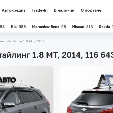
Автокредит
Trade-In
В наличии
О портале
88
Kia
586
Mercedes-Benz
56
Nissan
313
Skoda
hevrolet Cruze 1.8 MT, 2014
тайлинг 1.8 MT, 2014,
116 64