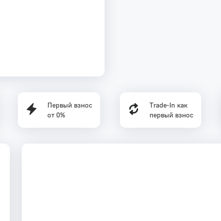
Первый взнос
Trade-In как
от 0%
первый взнос