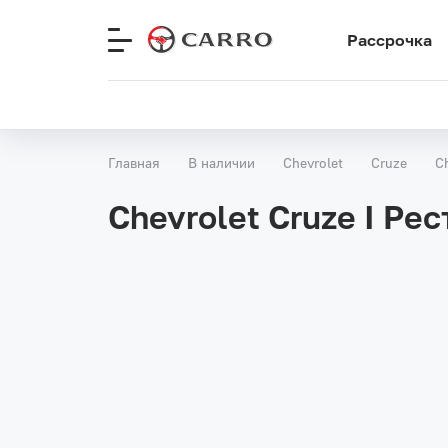
Рассрочка
Меню
сайта
Главная
В наличии
Chevrolet
Cruze
C
Chevrolet Cruze I Рес