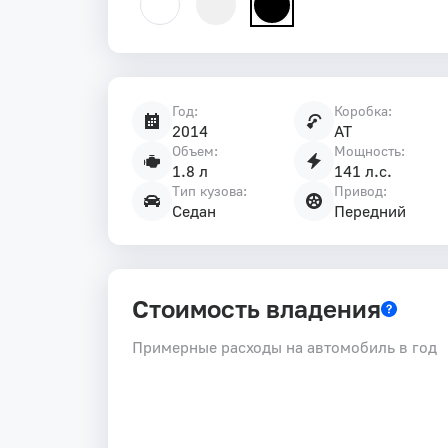
Год:
Коробка:
Характеристики
2014
AT
автомобиля
Объем:
Мощность:
1.8 л
141 л.с.
Тип кузова:
Привод:
Седан
Передний
Стоимость владения
Примерные расходы на автомобиль в год