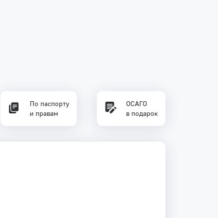
По паспорту
ОСАГО
и правам
в подарок