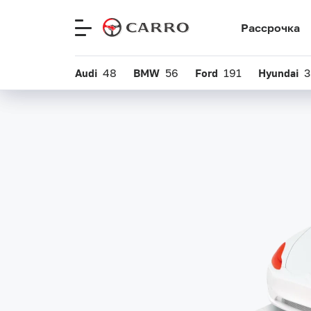
Рассрочка
Рассрочка
Меню
Меню
сайта
сайта
Audi
Audi
48
48
BMW
BMW
56
56
Ford
Ford
191
191
Hyundai
Hyundai
3
3