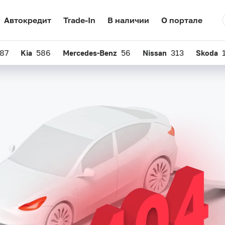
Автокредит
Автокредит
Trade-In
Trade-In
В наличии
В наличии
О портале
О портале
87
87
Kia
Kia
586
586
Mercedes-Benz
Mercedes-Benz
56
56
Nissan
Nissan
313
313
Skoda
Skoda