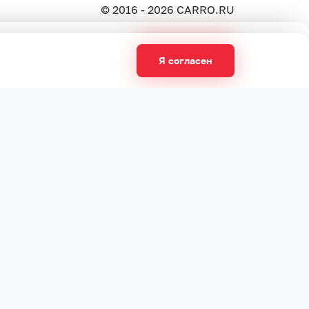
© 2016 - 2026 CARRO.RU
Я согласен
 рекламную рассылку
Я согласен
кий адрес:
 Москва, ул. Кирпичные Выемки, д. 2к1, эт. 4, п. XII, оф. 412
рограммы. Минимальный срок погашения от 2
тавляет за собой право начислить штраф за
ния автокредита данные о нарушителе могут быть
ой офертой, определяемой положениями Статьи 437